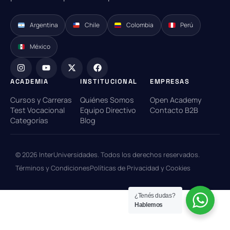
Argentina
Chile
Colombia
Perú
México
ACADEMIA
INSTITUCIONAL
EMPRESAS
Cursos y Carreras
Quiénes Somos
Open Academy
Test Vocacional
Equipo Directivo
Contacto B2B
Categorías
Blog
© 2026 InterUniversidades. Todos los derechos reservados.
Términos y Condiciones
Políticas de Privacidad y Cookies
¿Tenés dudas?
Hablemos