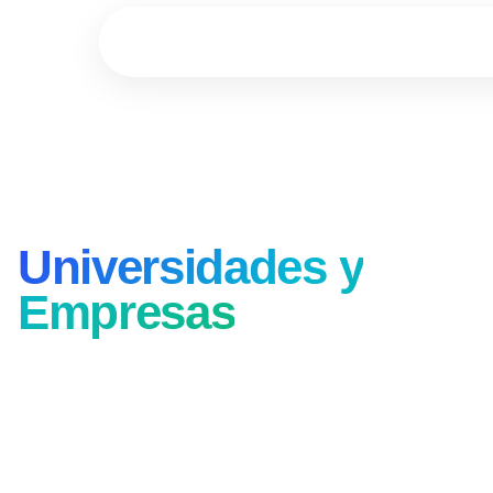
CLASES 100 % ONLINE CON PROFESORES EN VIVO
Estudiá online con
las mejores
Universidades y
Empresas
de
Latinoamérica
Cursos online cortos y profesionales,
enfocados en las habilidades más
demandadas por las empresas.