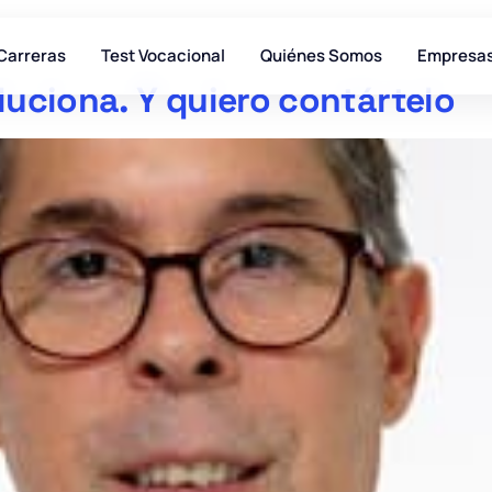
Carreras
Test Vocacional
Quiénes Somos
Empresa
luciona. Y quiero contártelo