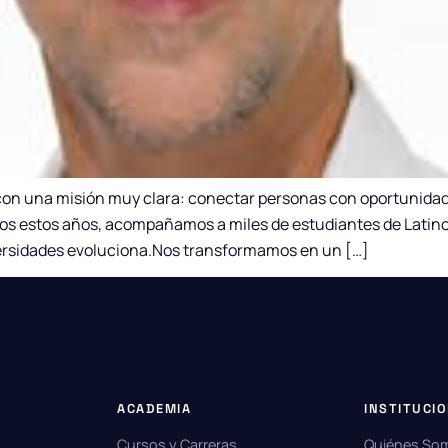
 con una misión muy clara: conectar personas con oportunida
odos estos años, acompañamos a miles de estudiantes de Latin
iversidades evoluciona.Nos transformamos en un […]
ACADEMIA
INSTITUCI
Cursos y Carreras
Quiénes So